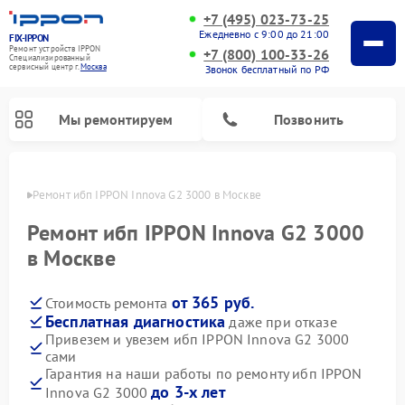
+7 (495) 023-73-25
Ежедневно с 9:00 до 21:00
FIX-IPPON
Ремонт устройств IPPON
+7 (800) 100-33-26
Специализированный
cервисный центр г.
Москва
Звонок бесплатный по РФ
Мы ремонтируем
Позвонить
оскве
Ремонт ибп IPPON Innova G2 3000 в Москве
Ремонт ибп IPPON Innova G2 3000
в Москве
от 365 руб.
Стоимость ремонта
Бесплатная диагностика
даже при отказе
Привезем и увезем ибп IPPON Innova G2 3000
сами
Гарантия на наши работы по ремонту ибп IPPON
до 3-х лет
Innova G2 3000