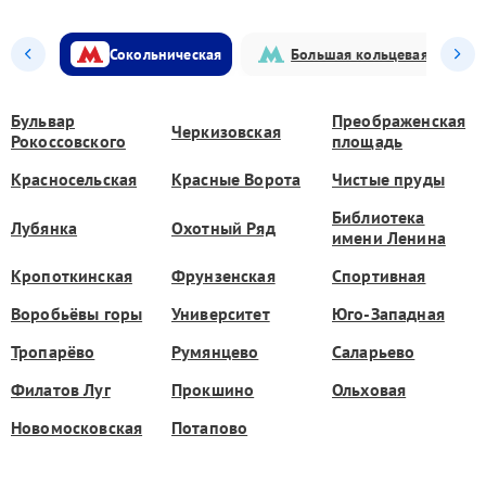
Сокольническая
Большая кольцевая
Бульвар
Преображенская
Черкизовская
Рокоссовского
площадь
Красносельская
Красные Ворота
Чистые пруды
Библиотека
Лубянка
Охотный Ряд
имени Ленина
Кропоткинская
Фрунзенская
Спортивная
Воробьёвы горы
Университет
Юго-Западная
Тропарёво
Румянцево
Саларьево
Филатов Луг
Прокшино
Ольховая
Новомосковская
Потапово