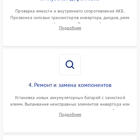
Поломка системы защиты
1000 ₽
Подробнее →
от перегрузок
Проверка емкости и внутреннего сопротивления АКБ.
Прозвонка силовых транзисторов инвертора, диодов, реле
Неисправность системы
переключения и трансформатора. Визуальный поиск вздутых
Подробнее
защиты от короткого
1500 ₽
Подробнее →
конденсаторов и прогаров на печатной плате.
замыкания
Повреждение системы
1000 ₽
Подробнее →
защиты от перегрева
Неисправность системы
защиты от
1500 ₽
Подробнее →
перенапряжения
4. Ремонт и замена компонентов
Установка новых аккумуляторных батарей с зачисткой
клемм. Выпаивание неисправных элементов инвертора или
цепи зарядки и монтаж новых радиодеталей.
Подробнее
Восстановление поврежденных токоведущих дорожек и
замена реле.