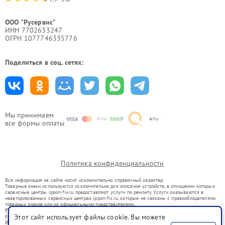
ООО "Русервис"
ИНН 7702633247
ОГРН 1077746335776
Поделиться в соц. сетях:
Мы принимаем
все формы оплаты
Политика конфиденциальности
Вся информация на сайте носит исключительно справочный характер.
Товарные знаки используются исключительно для описания устройств, в отношении которых
сервисные центры ippon-fix.ru предоставляют услуги по ремонту. Услуги оказываются в
неавторизованных сервисных центрах ippon-fix.ru, которые не связаны с правообладателями
товарных знаков или их официальными представителями.
Ремонт осуществляется для устройств, уже введенных в гражданский оборот в соответствии
Этот сайт использует файлы cookie. Вы можете
со статьей 1487 ГК РФ.
Использование товарных знаков не преследует цели индивидуализации услуг или введения