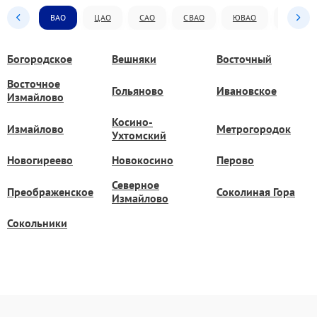
ВАО
ЦАО
САО
СВАО
ЮВАО
ЮАО
Богородское
Вешняки
Восточный
Восточное
Гольяново
Ивановское
Измайлово
Косино-
Измайлово
Метрогородок
Ухтомский
Новогиреево
Новокосино
Перово
Северное
Преображенское
Соколиная Гора
Измайлово
Сокольники