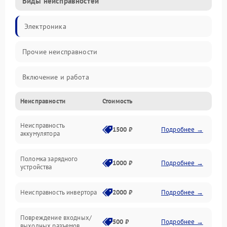
Виды неисправностей
Электроника
Прочие неисправности
Включение и работа
Неисправности
Стоимость
Работа с нагрузкой
Неисправность
Звук и индикация
1500 ₽
Подробнее →
аккумулятора
Питание и режимы
Поломка зарядного
1000 ₽
Подробнее →
устройства
Интерфейсы и связь
Неисправность инвертора
2000 ₽
Подробнее →
Температура и эксплуатация
Повреждение входных/
500 ₽
Подробнее →
выходных разъемов