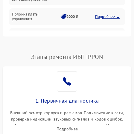
Механические повреждения
Поломка платы
Механика
2000 ₽
Подробнее →
управления
Неисправность
3000 ₽
Подробнее →
трансформатора
Повреждение
Этапы ремонта ИБП IPPON
500 ₽
Подробнее →
конденсаторов
Поломка предохранителя
100 ₽
Подробнее →
Неисправность системы
1000 ₽
Подробнее →
охлаждения
1. Первичная диагностика
Неисправность
500 ₽
Подробнее →
Внешний осмотр корпуса и разъемов. Подключение к сети,
индикаторов
проверка индикации, звуковых сигналов и кодов ошибок.
Измерение входного и выходного напряжения. Оценка
Поломка фильтров
Подробнее
1000 ₽
Подробнее →
реакции ИБП на отключение основного питания без
(EMI/EMC)