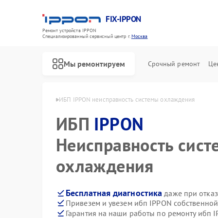
FIX-IPPON
Ремонт устройств IPPON
Специализированный cервисный центр г.
Москва
Мы ремонтируем
Срочный ремонт
Це
ибп IPPON в Москве
ИБП IPPON неисправность системы охлаждения
ИБП
IPPON
Неисправность сист
охлаждения
Бесплатная диагностика
даже при отказ
Привезем и увезем ибп IPPON собственной
Гарантия на наши работы по ремонту ибп 