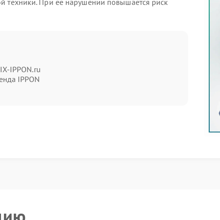
й техники. При ее нарушении повышается риск
ных сигналов:
IX-IPPON.ru
енда IPPON
жимы;
ого уровня.
х шагов:
;
елей.
ема с внешними факторами.
цию