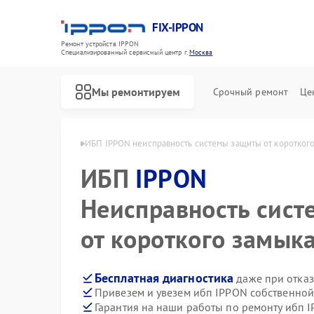
FIX-IPPON
Ремонт устройств IPPON
Специализированный cервисный центр г.
Москва
Мы ремонтируем
Срочный ремонт
Це
ибп IPPON в Москве
ИБП IPPON неисправность системы защиты от коротког
ИБП
IPPON
Неисправность сис
от короткого замык
Бесплатная диагностика
даже при отказ
Привезем и увезем ибп IPPON собственной
Гарантия на наши работы по ремонту ибп 