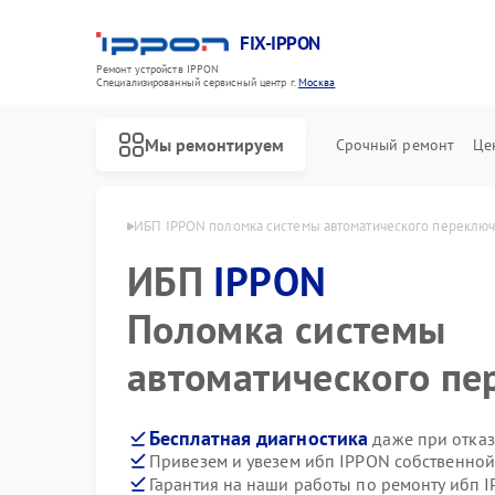
FIX-IPPON
Ремонт устройств IPPON
Специализированный cервисный центр г.
Москва
Мы ремонтируем
Срочный ремонт
Це
ибп IPPON в Москве
ИБП IPPON поломка системы автоматического переклю
ИБП
IPPON
Поломка системы
автоматического п
Бесплатная диагностика
даже при отказ
Привезем и увезем ибп IPPON собственной
Гарантия на наши работы по ремонту ибп 