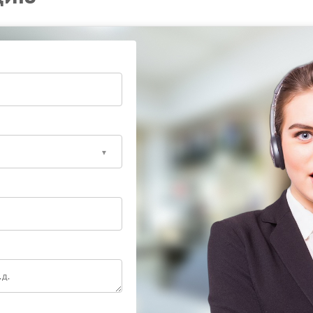
ьтата, доверьте ремонт Ippon специалистам. В
 диагностику, выявят точную причину сбоя и
 оригинальных компонентов. Это гарантирует
ва.
оверьте устранение неполадок профессионалам,
нного оборудования.