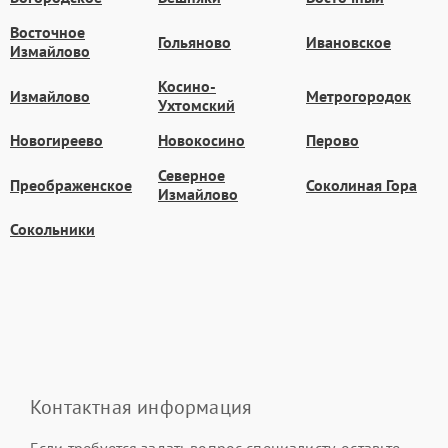
Восточное
Гольяново
Ивановское
Измайлово
Косино-
Измайлово
Метрогородок
Ухтомский
Новогиреево
Новокосино
Перово
Северное
Преображенское
Соколиная Гора
Измайлово
Сокольники
Контактная информация