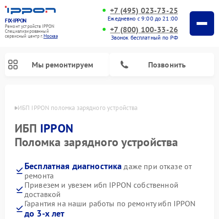
+7 (495) 023-73-25
Ежедневно с 9:00 до 21:00
FIX-IPPON
Ремонт устройств IPPON
+7 (800) 100-33-26
Специализированный
cервисный центр г.
Москва
Звонок бесплатный по РФ
Мы ремонтируем
Позвонить
оскве
ИБП IPPON поломка зарядного устройства
ИБП
IPPON
Поломка зарядного устройства
Бесплатная диагностика
даже при отказе от
ремонта
Привезем и увезем ибп IPPON собственной
доставкой
Гарантия на наши работы по ремонту ибп IPPON
до 3-х лет