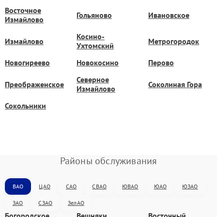
Восточное
Гольяново
Ивановское
Измайлово
Косино-
Измайлово
Метрогородок
Ухтомский
Новогиреево
Новокосино
Перово
Северное
Преображенское
Соколиная Гора
Измайлово
Сокольники
Районы обслуживания
ВАО
ЦАО
САО
СВАО
ЮВАО
ЮАО
ЮЗАО
ЗАО
СЗАО
ЗелАО
Богородское
Вешняки
Восточный