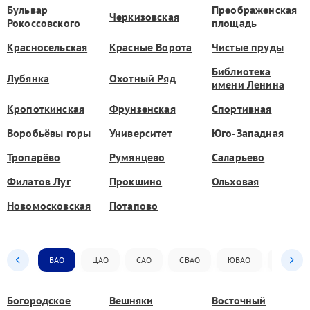
Бульвар
Преображенская
Черкизовская
Рокоссовского
площадь
Красносельская
Красные Ворота
Чистые пруды
Библиотека
Лубянка
Охотный Ряд
имени Ленина
Кропоткинская
Фрунзенская
Спортивная
Воробьёвы горы
Университет
Юго-Западная
Тропарёво
Румянцево
Саларьево
Филатов Луг
Прокшино
Ольховая
Новомосковская
Потапово
ВАО
ЦАО
САО
СВАО
ЮВАО
ЮАО
Богородское
Вешняки
Восточный