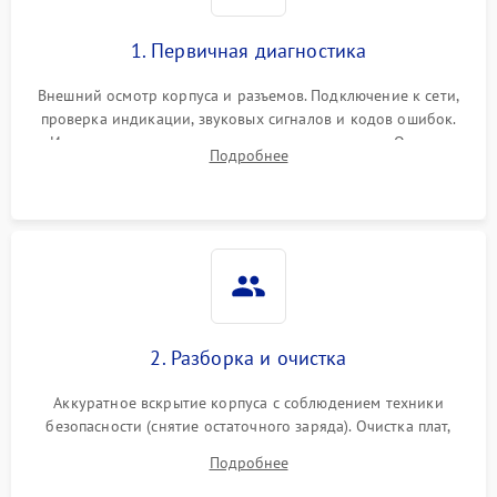
1. Первичная диагностика
Внешний осмотр корпуса и разъемов. Подключение к сети,
проверка индикации, звуковых сигналов и кодов ошибок.
Измерение входного и выходного напряжения. Оценка
Подробнее
реакции ИБП на отключение основного питания без
нагрузки.
2. Разборка и очистка
Аккуратное вскрытие корпуса с соблюдением техники
безопасности (снятие остаточного заряда). Очистка плат,
радиаторов и кулеров от пыли с помощью сжатого воздуха
Подробнее
и кистей для предотвращения перегрева и замыканий.