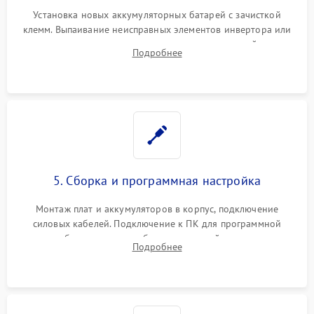
Установка новых аккумуляторных батарей с зачисткой
клемм. Выпаивание неисправных элементов инвертора или
цепи зарядки и монтаж новых радиодеталей.
Подробнее
Восстановление поврежденных токоведущих дорожек и
замена реле.
5. Сборка и программная настройка
Монтаж плат и аккумуляторов в корпус, подключение
силовых кабелей. Подключение к ПК для программной
калибровки констант батареи, настройки порогов
Подробнее
срабатывания AVR и сброса счетчиков старения АКБ.