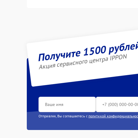
Получите 1500 рубле
Акция сервисного центра IPPON
Отправляя, Вы соглашаетесь с
политикой конфиденциально