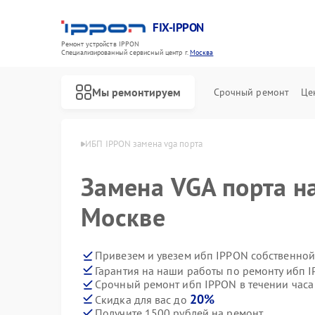
FIX-IPPON
Ремонт устройств IPPON
Специализированный cервисный центр г.
Москва
Мы ремонтируем
Срочный ремонт
Це
ибп IPPON в Москве
ИБП IPPON замена vga порта
Замена VGA порта н
Москве
Привезем и увезем ибп IPPON собственной
Гарантия на наши работы по ремонту ибп 
Срочный ремонт ибп IPPON в течении часа
20%
Скидка для вас до
Получите 1500 рублей на ремонт