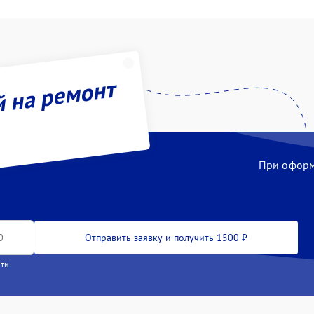
й на ремонт
При оформл
Отправить заявку и получить 1500 ₽
сти