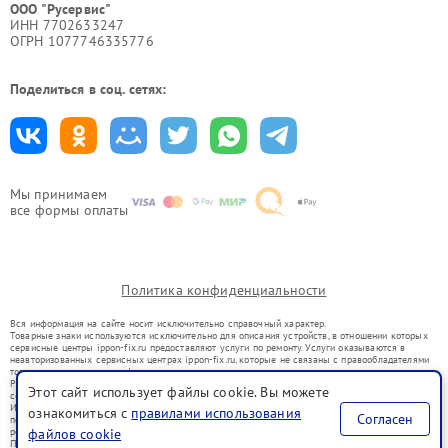
ООО "Русервис"
ИНН 7702633247
ОГРН 1077746335776
Поделиться в соц. сетях:
Мы принимаем
все формы оплаты
Политика конфиденциальности
Вся информация на сайте носит исключительно справочный характер.
Товарные знаки используются исключительно для описания устройств, в отношении которых
сервисные центры ippon-fix.ru предоставляют услуги по ремонту. Услуги оказываются в
неавторизованных сервисных центрах ippon-fix.ru, которые не связаны с правообладателями
товарных знаков или их официальными представителями.
Ремонт осуществляется для устройств, уже введенных в гражданский оборот в соответствии
Этот сайт использует файлы cookie. Вы можете
со статьей 1487 ГК РФ.
Использование товарных знаков не преследует цели индивидуализации услуг или введения
ознакомиться с
правилами использования
Согласен
потребителей в заблуждение, а служит для информирования о предоставляемых услугах по
ремонту техники указанных брендов.
файлов cookie
Представленная на сайте информация не является публичной офертой, определяемой