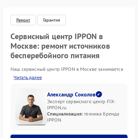
Ремонт
Гарантия
Сервисный центр IPPON в
Москве: ремонт источников
бесперебойного питания
Наш сервисный центр IPPON в Москве занимается
профессиональным ремонтом техники бренда
Читать далее
IPPON. Основное направление — источники
бесперебойного питания. Бесперебойники
необходимы для стабильной работы серверов,
Александр Соколов
кассовых систем, компьютеров и другого
Эксперт сервисного центр FIX-
оборудования. При сбоях в сети или внутренних
IPPON.ru
ошибках устройство должно выполнять свою
Специализация:
техника бренда
функцию — защищать технику. Мы обеспечиваем
IPPON
восстановление работоспособности таких систем в
кратчайшие сроки.