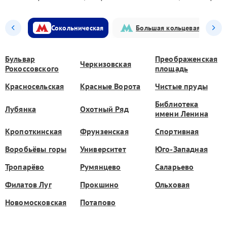
Сокольническая
Большая кольцевая
Бульвар
Преображенская
Черкизовская
Рокоссовского
площадь
Красносельская
Красные Ворота
Чистые пруды
Библиотека
Лубянка
Охотный Ряд
имени Ленина
Кропоткинская
Фрунзенская
Спортивная
Воробьёвы горы
Университет
Юго-Западная
Тропарёво
Румянцево
Саларьево
Филатов Луг
Прокшино
Ольховая
Новомосковская
Потапово