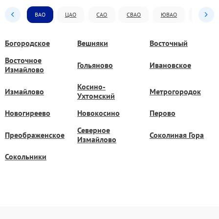
ВАО
ЦАО
САО
СВАО
ЮВАО
ЮАО
Богородское
Вешняки
Восточный
Восточное
Гольяново
Ивановское
Измайлово
Косино-
Измайлово
Метрогородок
Ухтомский
Новогиреево
Новокосино
Перово
Северное
Преображенское
Соколиная Гора
Измайлово
Сокольники