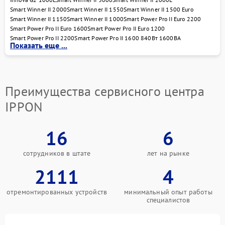
запускается сам процесс восстановления.
Smart Winner II 2000
Smart Winner II 1550
Smart Winner II 1500 Euro
Smart Winner II 1150
Smart Winner II 1000
Smart Power Pro II Euro 2200
Далее следует разборка устройства, очистка, замена
Smart Power Pro II Euro 1600
Smart Power Pro II Euro 1200
неисправных элементов и настройка. После сборки
Smart Power Pro II 2200
Smart Power Pro II 1600 840Вт 1600ВА
бесперебойник проходит тестирование —
Показать еще ...
проверяются все режимы и нагрузочные
характеристики. Только после этого устройство
передаётся клиенту в полностью рабочем
состоянии.
Преимущества сервисного центра
Обратиться к нам можно по адресу ул. Чаянова 18
IPPON
или по телефону +7 (495) 023-73-25. Если нужен
качественный ремонт IPPON, мы готовы помочь!
16
6
сотрудников в штате
лет на рынке
2111
4
отремонтированных устройств
минимальный опыт работы
специалистов