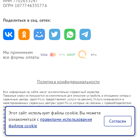
ИНН 7702633247
ОГРН 1077746335776
Поделиться в соц. сетях:
Мы принимаем
все формы оплаты
Политика конфиденциальности
Вся информация на сайте носит исключительно справочный характер.
Товарные знаки используются исключительно для описания устройств, в отношении которых
сервисные центры ippon-fix.ru предоставляют услуги по ремонту. Услуги оказываются в
неавторизованных сервисных центрах ippon-fix.ru, которые не связаны с правообладателями
товарных знаков или их официальными представителями.
Ремонт осуществляется для устройств, уже введенных в гражданский оборот в соответствии
Этот сайт использует файлы cookie. Вы можете
со статьей 1487 ГК РФ.
Использование товарных знаков не преследует цели индивидуализации услуг или введения
ознакомиться с
правилами использования
Согласен
потребителей в заблуждение, а служит для информирования о предоставляемых услугах по
ремонту техники указанных брендов.
файлов cookie
Представленная на сайте информация не является публичной офертой, определяемой
положениями Статьи 437(2) Гражданского кодекса РФ