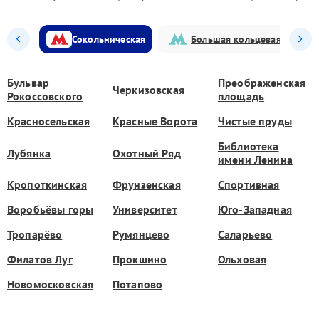
Сокольническая
Большая кольцевая
Бульвар
Преображенская
Черкизовская
Рокоссовского
площадь
Красносельская
Красные Ворота
Чистые пруды
Библиотека
Лубянка
Охотный Ряд
имени Ленина
Кропоткинская
Фрунзенская
Спортивная
Воробьёвы горы
Университет
Юго-Западная
Тропарёво
Румянцево
Саларьево
Филатов Луг
Прокшино
Ольховая
Новомосковская
Потапово