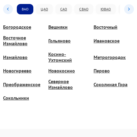
ВАО
ЦАО
САО
СВАО
ЮВАО
ЮАО
Богородское
Вешняки
Восточный
Восточное
Гольяново
Ивановское
Измайлово
Косино-
Измайлово
Метрогородок
Ухтомский
Новогиреево
Новокосино
Перово
Северное
Преображенское
Соколиная Гора
Измайлово
Сокольники