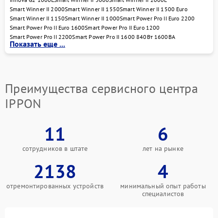
запускается сам процесс восстановления.
Smart Winner II 2000
Smart Winner II 1550
Smart Winner II 1500 Euro
Smart Winner II 1150
Smart Winner II 1000
Smart Power Pro II Euro 2200
Далее следует разборка устройства, очистка, замена
Smart Power Pro II Euro 1600
Smart Power Pro II Euro 1200
неисправных элементов и настройка. После сборки
Smart Power Pro II 2200
Smart Power Pro II 1600 840Вт 1600ВА
бесперебойник проходит тестирование —
Показать еще ...
проверяются все режимы и нагрузочные
характеристики. Только после этого устройство
передаётся клиенту в полностью рабочем
состоянии.
Преимущества сервисного центра
Обратиться к нам можно по адресу ул. Чаянова 18
IPPON
или по телефону +7 (495) 023-73-25. Если нужен
качественный ремонт IPPON, мы готовы помочь!
11
6
сотрудников в штате
лет на рынке
2138
4
отремонтированных устройств
минимальный опыт работы
специалистов