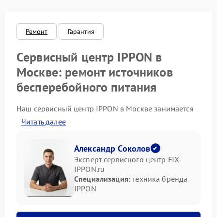
Ремонт
Гарантия
Сервисный центр IPPON в
Москве: ремонт источников
бесперебойного питания
Наш сервисный центр IPPON в Москве занимается
профессиональным ремонтом техники бренда
Читать далее
IPPON. Основное направление — источники
бесперебойного питания. Бесперебойники
необходимы для стабильной работы серверов,
Александр Соколов
кассовых систем, компьютеров и другого
Эксперт сервисного центр FIX-
оборудования. При сбоях в сети или внутренних
IPPON.ru
ошибках устройство должно выполнять свою
Специализация:
техника бренда
функцию — защищать технику. Мы обеспечиваем
IPPON
восстановление работоспособности таких систем в
кратчайшие сроки.