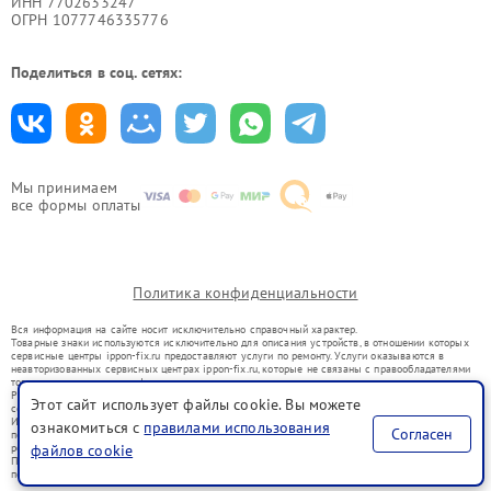
ИНН 7702633247
ОГРН 1077746335776
Поделиться в соц. сетях:
Мы принимаем
все формы оплаты
Политика конфиденциальности
Вся информация на сайте носит исключительно справочный характер.
Товарные знаки используются исключительно для описания устройств, в отношении которых
сервисные центры ippon-fix.ru предоставляют услуги по ремонту. Услуги оказываются в
неавторизованных сервисных центрах ippon-fix.ru, которые не связаны с правообладателями
товарных знаков или их официальными представителями.
Ремонт осуществляется для устройств, уже введенных в гражданский оборот в соответствии
Этот сайт использует файлы cookie. Вы можете
со статьей 1487 ГК РФ.
Использование товарных знаков не преследует цели индивидуализации услуг или введения
ознакомиться с
правилами использования
Согласен
потребителей в заблуждение, а служит для информирования о предоставляемых услугах по
ремонту техники указанных брендов.
файлов cookie
Представленная на сайте информация не является публичной офертой, определяемой
положениями Статьи 437(2) Гражданского кодекса РФ