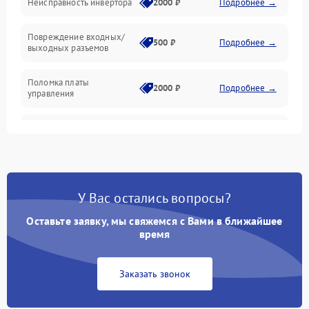
Неисправность инвертора
2000 ₽
Подробнее →
Температура и эксплуатация
Повреждение входных/
500 ₽
Подробнее →
выходных разъемов
Механические повреждения
Поломка платы
Механика
2000 ₽
Подробнее →
управления
Неисправность
3000 ₽
Подробнее →
трансформатора
Повреждение
500 ₽
Подробнее →
конденсаторов
У Вас остались вопросы?
Поломка предохранителя
100 ₽
Подробнее →
Оставьте заявку, мы свяжемся с Вами в ближайшее
время
Неисправность системы
1000 ₽
Подробнее →
охлаждения
Заказать звонок
Неисправность
500 ₽
Подробнее →