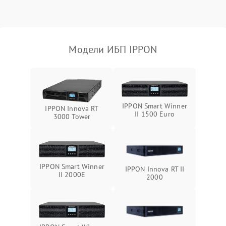
индикаторов
Поломка фильтров
1000 ₽
Подробнее →
(EMI/EMC)
Модели ИБП IPPON
Неисправность системы
1500 ₽
Подробнее →
защиты
Неисправность системы
2000 ₽
Подробнее →
стабилизации
IPPON Smart Winner
IPPON Innova RT
II 1500 Euro
3000 Tower
Поломка системы
автоматического
1500 ₽
Подробнее →
переключения
IPPON Smart Winner
Неисправность системы
IPPON Innova RT II
1500 ₽
Подробнее →
II 2000E
мониторинга
2000
Повреждение внутренних
500 ₽
Подробнее →
проводов