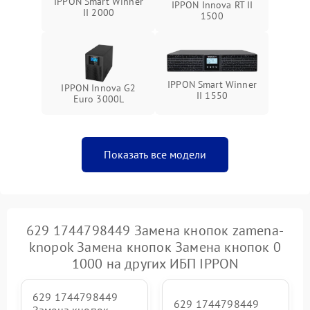
IPPON Smart Winner
IPPON Innova RT II
Неисправность системы
II 2000
1500
1500 ₽
Подробнее →
зарядки
Поломка системы защиты
1000 ₽
Подробнее →
от перегрузок
IPPON Smart Winner
IPPON Innova G2
II 1550
Euro 3000L
Неисправность системы
защиты от короткого
1500 ₽
Подробнее →
замыкания
Показать все модели
Повреждение системы
1000 ₽
Подробнее →
защиты от перегрева
Неисправность системы
защиты от
1500 ₽
Подробнее →
перенапряжения
629 1744798449 Замена кнопок zamena-
knopok Замена кнопок Замена кнопок 0
1000 на других ИБП IPPON
629 1744798449
629 1744798449