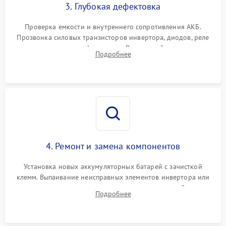
3. Глубокая дефектовка
Проверка емкости и внутреннего сопротивления АКБ.
Прозвонка силовых транзисторов инвертора, диодов, реле
переключения и трансформатора. Визуальный поиск вздутых
Подробнее
конденсаторов и прогаров на печатной плате.
4. Ремонт и замена компонентов
Установка новых аккумуляторных батарей с зачисткой
клемм. Выпаивание неисправных элементов инвертора или
цепи зарядки и монтаж новых радиодеталей.
Подробнее
Восстановление поврежденных токоведущих дорожек и
замена реле.