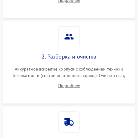
Подробнее
реакции ИБП на отключение основного питания без
нагрузки.
2. Разборка и очистка
Аккуратное вскрытие корпуса с соблюдением техники
безопасности (снятие остаточного заряда). Очистка плат,
радиаторов и кулеров от пыли с помощью сжатого воздуха
Подробнее
и кистей для предотвращения перегрева и замыканий.