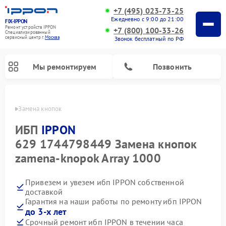
+7 (495) 023-73-25
Ежедневно с 9:00 до 21:00
FIX-IPPON
Ремонт устройств IPPON
+7 (800) 100-33-26
Специализированный
cервисный центр г.
Москва
Звонок бесплатный по РФ
Мы ремонтируем
Позвонить
IPPON
Замена кнопок
ИБП
IPPON
629 1744798449 Замена кнопок
zamena-knopok Array 1000
Привезем и увезем ибп IPPON собственной
доставкой
Гарантия на наши работы по ремонту ибп IPPON
до 3-х лет
Срочный ремонт ибп IPPON в течении часа