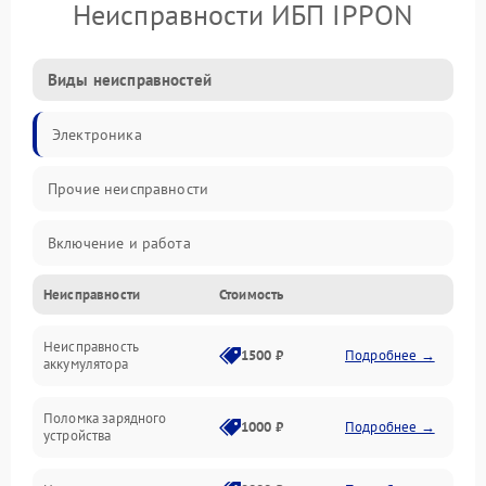
Неисправности ИБП IPPON
Виды неисправностей
Электроника
Прочие неисправности
Включение и работа
Неисправности
Стоимость
Работа с нагрузкой
Неисправность
Звук и индикация
1500 ₽
Подробнее →
аккумулятора
Питание и режимы
Поломка зарядного
1000 ₽
Подробнее →
устройства
Интерфейсы и связь