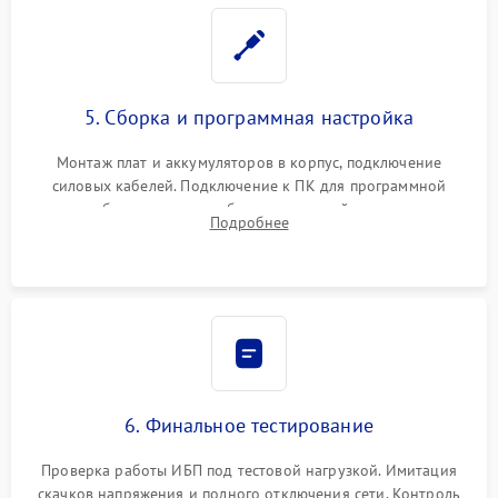
5. Сборка и программная настройка
Монтаж плат и аккумуляторов в корпус, подключение
силовых кабелей. Подключение к ПК для программной
калибровки констант батареи, настройки порогов
Подробнее
срабатывания AVR и сброса счетчиков старения АКБ.
6. Финальное тестирование
Проверка работы ИБП под тестовой нагрузкой. Имитация
скачков напряжения и полного отключения сети. Контроль