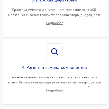
Поломка системы защиты
1000 ₽
Подробнее →
от перегрузок
Проверка емкости и внутреннего сопротивления АКБ.
Прозвонка силовых транзисторов инвертора, диодов, реле
Неисправность системы
переключения и трансформатора. Визуальный поиск вздутых
Подробнее
защиты от короткого
1500 ₽
Подробнее →
конденсаторов и прогаров на печатной плате.
замыкания
Повреждение системы
1000 ₽
Подробнее →
защиты от перегрева
Неисправность системы
защиты от
1500 ₽
Подробнее →
перенапряжения
4. Ремонт и замена компонентов
Установка новых аккумуляторных батарей с зачисткой
клемм. Выпаивание неисправных элементов инвертора или
цепи зарядки и монтаж новых радиодеталей.
Подробнее
Восстановление поврежденных токоведущих дорожек и
замена реле.