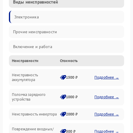
Виды неисправностей
Электроника
Прочие неисправности
Включение и работа
Неисправности
Стоимость
Работа с нагрузкой
Неисправность
Звук и индикация
1500 ₽
Подробнее →
аккумулятора
Питание и режимы
Поломка зарядного
1000 ₽
Подробнее →
устройства
Интерфейсы и связь
Неисправность инвертора
2000 ₽
Подробнее →
Температура и эксплуатация
Повреждение входных/
500 ₽
Подробнее →