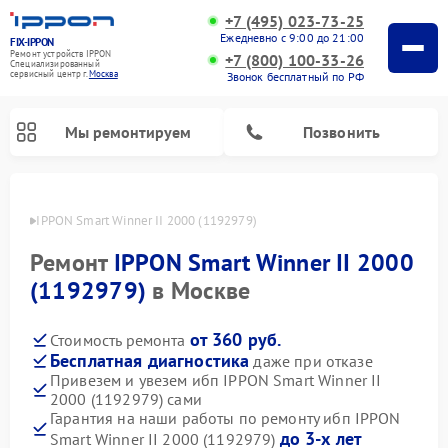
+7 (495) 023-73-25
Ежедневно с 9:00 до 21:00
FIX-IPPON
Ремонт устройств IPPON
+7 (800) 100-33-26
Специализированный
cервисный центр г.
Москва
Звонок бесплатный по РФ
Мы ремонтируем
Позвонить
IPPON
IPPON Smart Winner II 2000 (1192979)
Ремонт
IPPON Smart Winner II 2000
(1192979)
в Москве
от 360 руб.
Стоимость ремонта
Бесплатная диагностика
даже при отказе
Привезем и увезем ибп IPPON Smart Winner II
2000 (1192979) сами
Гарантия на наши работы по ремонту ибп IPPON
до 3-х лет
Smart Winner II 2000 (1192979)