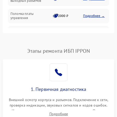
выходных разъемов
Механические повреждения
Поломка платы
Механика
2000 ₽
Подробнее →
управления
Неисправность
3000 ₽
Подробнее →
трансформатора
Повреждение
Этапы ремонта ИБП IPPON
500 ₽
Подробнее →
конденсаторов
Поломка предохранителя
100 ₽
Подробнее →
Неисправность системы
1000 ₽
Подробнее →
охлаждения
1. Первичная диагностика
Неисправность
500 ₽
Подробнее →
Внешний осмотр корпуса и разъемов. Подключение к сети,
индикаторов
проверка индикации, звуковых сигналов и кодов ошибок.
Измерение входного и выходного напряжения. Оценка
Поломка фильтров
Подробнее
1000 ₽
Подробнее →
реакции ИБП на отключение основного питания без