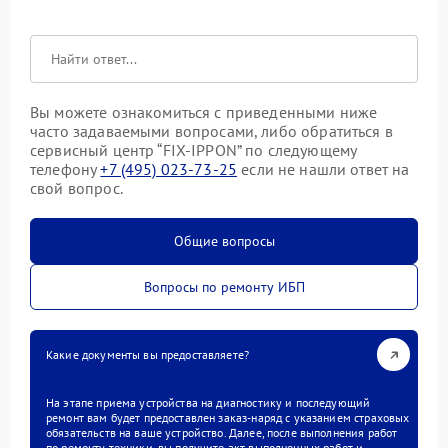
Вы можете ознакомиться с приведенными ниже
часто задаваемыми вопросами, либо обратиться в
сервисный центр “FIX-IPPON” по следующему
телефону
+7 (495) 023-73-25
если не нашли ответ на
свой вопрос.
Общие вопросы
Вопросы по ремонту ИБП
Какие документы вы предоставляете?
На этапе приема устройства на диагностику и последующий
ремонт вам будет предоставлен заказ-наряд с указанием страховых
обязательств на ваше устройство. Далее, после выполнения работ
по ремонту техники, вы получите акт выполненных работ и